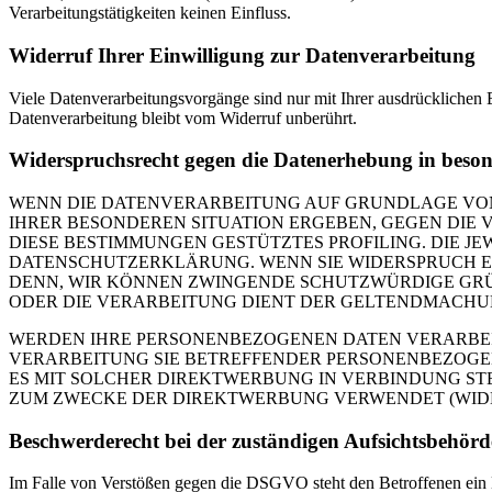
Verarbeitungstätigkeiten keinen Einfluss.
Widerruf Ihrer Einwilligung zur Datenverarbeitung
Viele Datenverarbeitungsvorgänge sind nur mit Ihrer ausdrücklichen E
Datenverarbeitung bleibt vom Widerruf unberührt.
Widerspruchsrecht gegen die Datenerhebung in beso
WENN DIE DATENVERARBEITUNG AUF GRUNDLAGE VON ART
IHRER BESONDEREN SITUATION ERGEBEN, GEGEN DIE 
DIESE BESTIMMUNGEN GESTÜTZTES PROFILING. DIE J
DATENSCHUTZERKLÄRUNG. WENN SIE WIDERSPRUCH EI
DENN, WIR KÖNNEN ZWINGENDE SCHUTZWÜRDIGE GRÜN
ODER DIE VERARBEITUNG DIENT DER GELTENDMACHUN
WERDEN IHRE PERSONENBEZOGENEN DATEN VERARBEITE
VERARBEITUNG SIE BETREFFENDER PERSONENBEZOGEN
ES MIT SOLCHER DIREKTWERBUNG IN VERBINDUNG ST
ZUM ZWECKE DER DIREKTWERBUNG VERWENDET (WIDERS
Beschwerde­recht bei der zuständigen Aufsichts­behörd
Im Falle von Verstößen gegen die DSGVO steht den Betroffenen ein Be