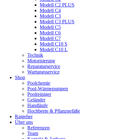
Modell C2 PLUS
Modell C4
Modell C3
Modell C3 PLUS
Modell C5
Modell C6
Modell C7
Modell C10 S
Modell C10 L
Technik
Motorisierung
Reparaturservice
Wartungsservice
Shop
Poolchemie
Pool-Wärmepumpen
Poolreiniger
Geländer
Handläufe
Hochbeete & Pflanzgefäße
Ratgeber
Über uns
Referenzen
Team
Kontakt & Anfrage