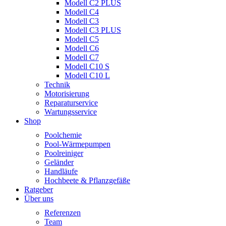
Modell C2 PLUS
Modell C4
Modell C3
Modell C3 PLUS
Modell C5
Modell C6
Modell C7
Modell C10 S
Modell C10 L
Technik
Motorisierung
Reparaturservice
Wartungsservice
Shop
Poolchemie
Pool-Wärmepumpen
Poolreiniger
Geländer
Handläufe
Hochbeete & Pflanzgefäße
Ratgeber
Über uns
Referenzen
Team