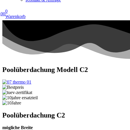
0
,00
Warenkorb
Poolüberdachung Modell C2
Poolüberdachung C2
mögliche Breite