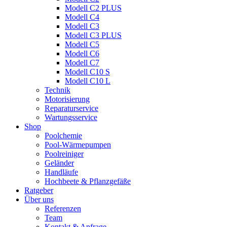
Modell C2 PLUS
Modell C4
Modell C3
Modell C3 PLUS
Modell C5
Modell C6
Modell C7
Modell C10 S
Modell C10 L
Technik
Motorisierung
Reparaturservice
Wartungsservice
Shop
Poolchemie
Pool-Wärmepumpen
Poolreiniger
Geländer
Handläufe
Hochbeete & Pflanzgefäße
Ratgeber
Über uns
Referenzen
Team
Kontakt & Anfrage