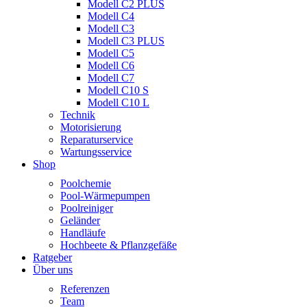
Modell C2 PLUS
Modell C4
Modell C3
Modell C3 PLUS
Modell C5
Modell C6
Modell C7
Modell C10 S
Modell C10 L
Technik
Motorisierung
Reparaturservice
Wartungsservice
Shop
Poolchemie
Pool-Wärmepumpen
Poolreiniger
Geländer
Handläufe
Hochbeete & Pflanzgefäße
Ratgeber
Über uns
Referenzen
Team