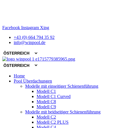
Zum
Facebook
Instagram
Xing
Inhalt
+43 (0) 664 794 35 92
springen
info@winpool.de
Main
Home
Menu
Pool Überdachungen
Modelle mit einseitiger Schienenführung
Modell C1
Modell C1 Curved
Modell C8
Modell C9
Modelle mit beidseitiger Schienenführung
Modell C2
Modell C2 PLUS
Modell C4