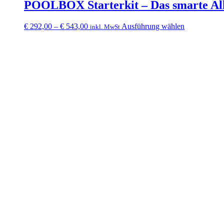
POOLBOX Starterkit – Das smarte Al
auf
der
Produktseite
Dieses
€
292,00
–
€
543,00
Ausführung wählen
inkl. MwSt
gewählt
Produkt
werden
weist
mehrere
Varianten
auf.
Die
Optionen
können
auf
der
Produktseite
gewählt
werden