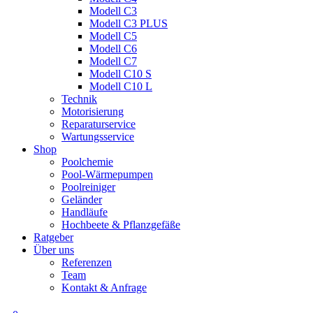
Modell C3
Modell C3 PLUS
Modell C5
Modell C6
Modell C7
Modell C10 S
Modell C10 L
Technik
Motorisierung
Reparaturservice
Wartungsservice
Shop
Poolchemie
Pool-Wärmepumpen
Poolreiniger
Geländer
Handläufe
Hochbeete & Pflanzgefäße
Ratgeber
Über uns
Referenzen
Team
Kontakt & Anfrage