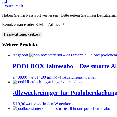
0
,00
Warenkorb
Haben Sie Ihr Passwort vergessen? Bitte geben Sie Ihren Benutzernam
Erforderlich
Benutzername oder E-Mail-Adresse
*
Passwort zurücksetzen
Weitere Produkte
Angebot!
POOLBOX Jahresabo – Das smarte All
Dieses
€
438,00
–
€
814,00
Ausführung wählen
inkl. MwSt
Produkt
weist
mehrere
Allzweckreiniger für Poolüberdachun
Varianten
auf.
€
19,90
In den Warenkorb
inkl. MwSt
Die
Optionen
können