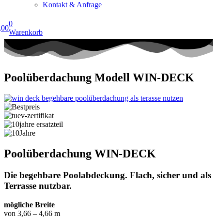
Kontakt & Anfrage
0
,00
Warenkorb
Poolüberdachung Modell WIN-DECK
Poolüberdachung WIN-DECK
Die begehbare Poolabdeckung. Flach, sicher und als
Terrasse nutzbar.
mögliche Breite
von 3,66 – 4,66 m