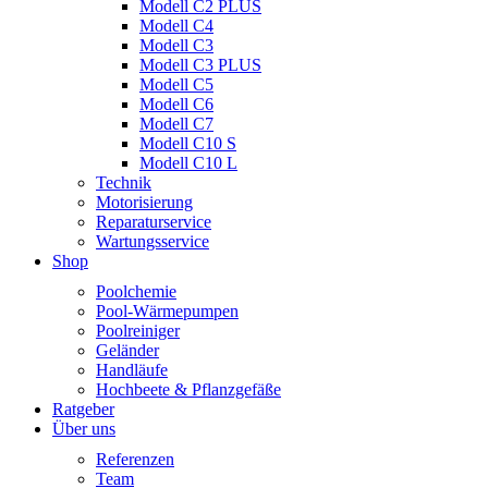
Modell C2 PLUS
Modell C4
Modell C3
Modell C3 PLUS
Modell C5
Modell C6
Modell C7
Modell C10 S
Modell C10 L
Technik
Motorisierung
Reparaturservice
Wartungsservice
Shop
Poolchemie
Pool-Wärmepumpen
Poolreiniger
Geländer
Handläufe
Hochbeete & Pflanzgefäße
Ratgeber
Über uns
Referenzen
Team