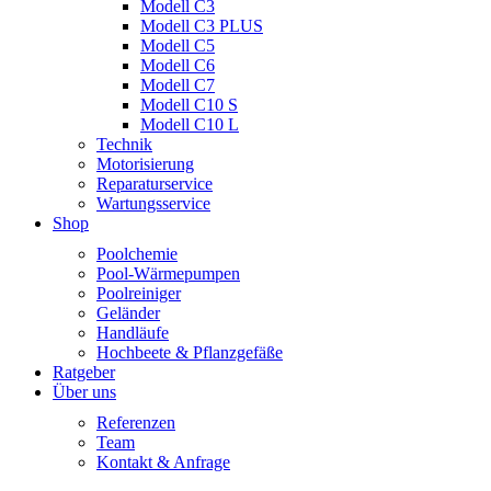
Modell C3
Modell C3 PLUS
Modell C5
Modell C6
Modell C7
Modell C10 S
Modell C10 L
Technik
Motorisierung
Reparaturservice
Wartungsservice
Shop
Poolchemie
Pool-Wärmepumpen
Poolreiniger
Geländer
Handläufe
Hochbeete & Pflanzgefäße
Ratgeber
Über uns
Referenzen
Team
Kontakt & Anfrage