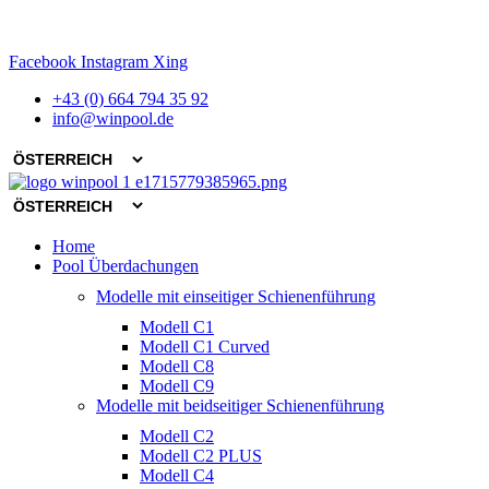
Zum
Facebook
Instagram
Xing
Inhalt
+43 (0) 664 794 35 92
springen
info@winpool.de
Main
Home
Menu
Pool Überdachungen
Modelle mit einseitiger Schienenführung
Modell C1
Modell C1 Curved
Modell C8
Modell C9
Modelle mit beidseitiger Schienenführung
Modell C2
Modell C2 PLUS
Modell C4