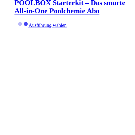
POOLBOX Starterkit – Das smarte
Produktseite
gewählt
All-in-One Poolchemie Abo
werden
Dieses
Ausführung wählen
Produkt
weist
mehrere
Varianten
auf.
Die
Optionen
können
auf
der
Produktseite
gewählt
werden