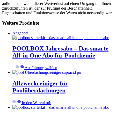
aufkommen, wenn dieser Wertverlust auf einen Umgang mit Ihnen
zurückzuführen ist, der zur Prüfung der Beschaffenheit,
Eigenschaften und Funktionsweise der Waren nicht notwendig war.
Weitere Produkte
Angebot!
POOLBOX Jahresabo – Das smarte
All-in-One Abo für Poolchemie
Dieses
Ausführung wählen
Produkt
weist
mehrere
Allzweckreiniger für
Varianten
Poolüberdachungen
auf.
Die
Optionen
In den Warenkorb
können
auf
der